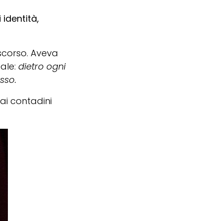
i
identità,
 scorso. Aveva
cale:
dietro ogni
esso.
 ai contadini