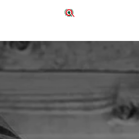
me
Chi siamo
Servizi
Wall Of Excellences
Blog
Contat