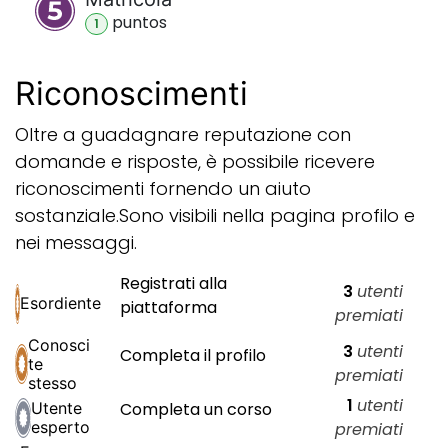
punto
s
1
Riconoscimenti
Oltre a guadagnare reputazione con
domande e risposte, è possibile ricevere
riconoscimenti fornendo un aiuto
sostanziale.
Sono visibili nella pagina profilo e
nei messaggi.
Registrati alla
3
utenti
Esordiente
piattaforma
premiati
Conosci
3
utenti
Completa il profilo
te
premiati
stesso
1
utenti
Utente
Completa un corso
esperto
premiati