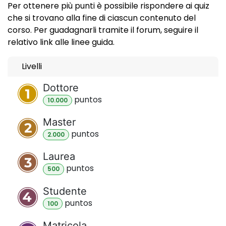
Per ottenere più punti è possibile rispondere ai quiz
che si trovano alla fine di ciascun contenuto del
corso. Per guadagnarli tramite il forum, seguire il
relativo link alle linee guida.
Livelli
Dottore
punto
s
10.000
Master
punto
s
2.000
Laurea
punto
s
500
Studente
punto
s
100
Matricola