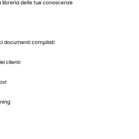
la libreria delle tue conoscenze
sci documenti compilati
ei clienti
ovi
rning