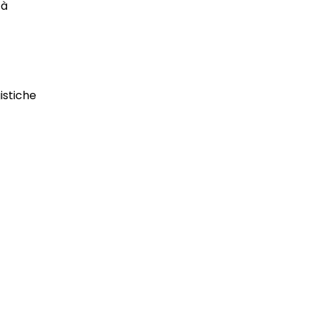
tà
istiche