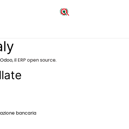
me
Chi siamo
Servizi
Wall Of Excellences
Blog
Contat
aly
 Odoo, il
ERP open source
.
llate
zazione bancaria