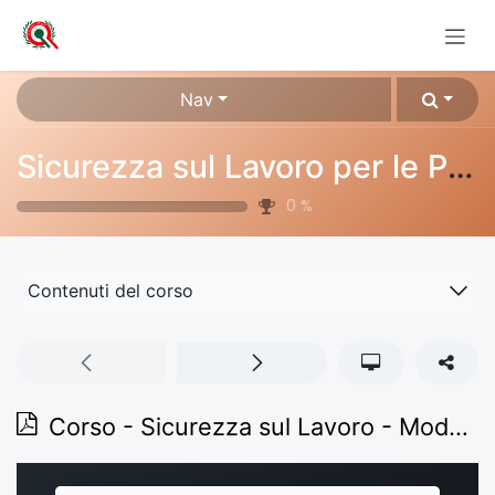
Passa al contenuto
Nav
Sicurezza sul Lavoro per le PMI
0
%
Contenuti del corso
Corso - Sicurezza sul Lavoro - Modulo 1