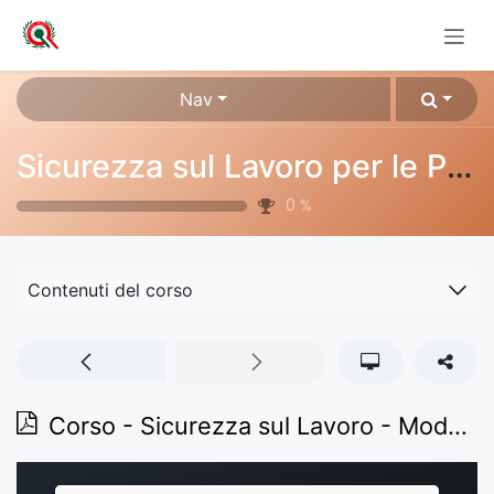
Passa al contenuto
Nav
Sicurezza sul Lavoro per le PMI
0
%
Contenuti del corso
Corso - Sicurezza sul Lavoro - Modulo 10